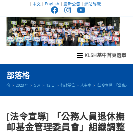
跳
｜
中文
｜
English
｜
最新公告
｜
網站導覽
｜
轉
至
主
要
內
容
KLSH基中首頁選單
部落格
>
2023 年
>
5 月
>
12 日
>
行政單位
>
人事室
>
[法令宣導] 「公務人
[法令宣導] 「公務人員退休撫
卹基金管理委員會」組織調整