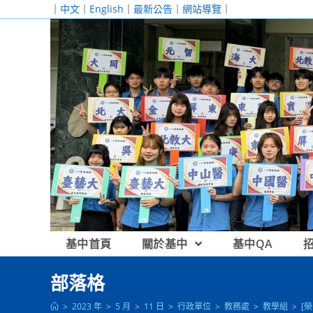
跳
｜
中文
｜
English
｜
最新公告
｜
網站導覽
｜
轉
至
主
要
內
容
基中首頁
關於基中
基中QA
部落格
>
2023 年
>
5 月
>
11 日
>
行政單位
>
教務處
>
教學組
>
[