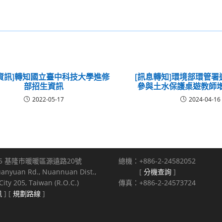
資訊]轉知國立臺中科技大學進修
[訊息轉知]環境部環管
部招生資訊
參與土水保護桌遊教師
2022-05-17
2024-04-16
5 基隆市暖暖區源遠路20號
總機：+886-2-24582052
uanyuan Rd., Nuannuan Dist.,
[
分機查詢
]
ity 205, Taiwan (R.O.C.)
傳真：+886-2-24573724
訊
] [
規劃路線
]