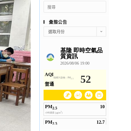
Search
for:
彙整公告
彙
選取月份
整
公
告