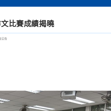
文作文比賽成績揭曉
頁公告