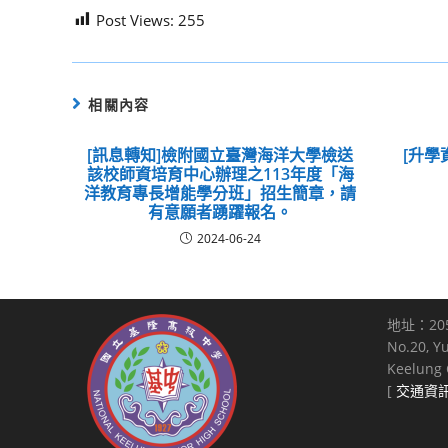
Post Views:
255
相關內容
[訊息轉知]檢附國立臺灣海洋大學檢送
[升學
該校師資培育中心辦理之113年度「海
洋教育專長增能學分班」招生簡章，請
有意願者踴躍報名。
2024-06-24
地址：20
No.20, Y
Keelung C
[
交通資