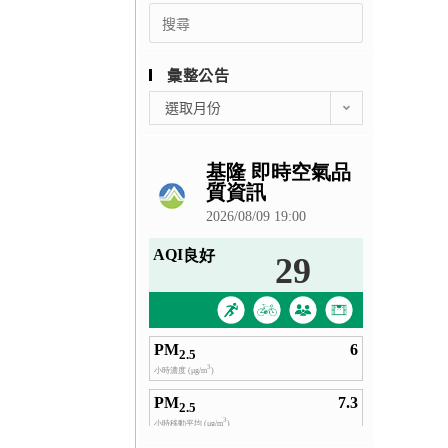
Search
for:
彙整公告
彙
選取月份
整
公
告