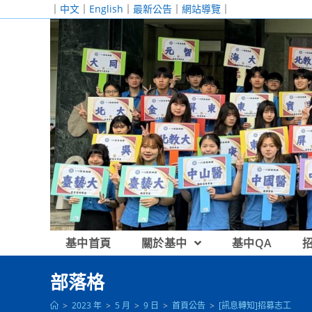
跳
｜
中文
｜
English
｜
最新公告
｜
網站導覽
｜
轉
至
主
要
內
容
基中首頁
關於基中
基中QA
部落格
>
2023 年
>
5 月
>
9 日
>
首頁公告
>
[訊息轉知]招募志工