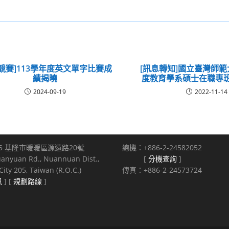
競賽]113學年度英文單字比賽成
[訊息轉知]國立臺灣師範
績揭曉
度教育學系碩士在職專
2024-09-19
2022-11-14
5 基隆市暖暖區源遠路20號
總機：+886-2-24582052
uanyuan Rd., Nuannuan Dist.,
[
分機查詢
]
ity 205, Taiwan (R.O.C.)
傳真：+886-2-24573724
訊
] [
規劃路線
]