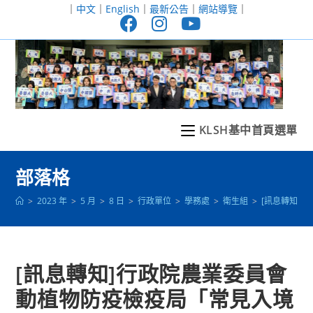
跳
｜
中文
｜
English
｜
最新公告
｜
網站導覽
｜
轉
至
主
要
內
容
KLSH基中首頁選單
部落格
>
2023 年
>
5 月
>
8 日
>
行政單位
>
學務處
>
衛生組
>
[訊息轉知]
[訊息轉知]行政院農業委員會
動植物防疫檢疫局「常見入境