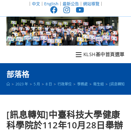
跳
｜
中文
｜
English
｜
最新公告
｜
網站導覽
｜
轉
至
主
要
內
容
KLSH基中首頁選單
部落格
>
2023 年
>
5 月
>
8 日
>
行政單位
>
學務處
>
衛生組
>
[訊息轉知]中
[訊息轉知]中臺科技大學健康
科學院於112年10月28日舉辦