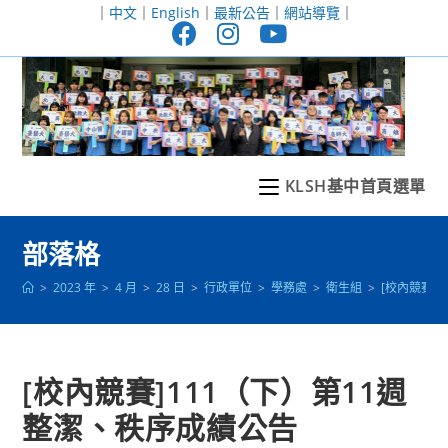
跳
｜
中文
｜
English
｜
最新公告
｜
網站導覽
｜
轉
至
主
要
內
容
KLSH基中首頁選單
部落格
>
2023 年
>
4 月
>
28 日
>
行政單位
>
學務處
>
衛生組
>
[校內競賽]
[校內競賽]111（下）第11週
整潔、秩序成績公告