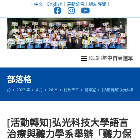
跳
｜
中文
｜
English
｜
最新公告
｜
網站導覽
｜
轉
至
主
要
內
容
KLSH基中首頁選單
部落格
>
2023 年
>
4 月
>
26 日
>
行政單位
>
輔導室
>
[活動轉知]弘光科技
[活動轉知]弘光科技大學語言
治療與聽力學系舉辦「聽力保