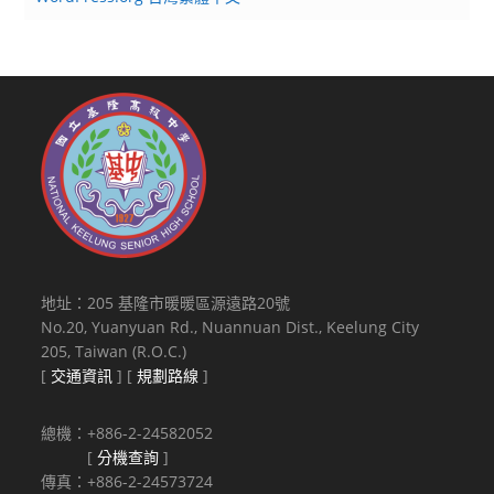
地址：205 基隆市暖暖區源遠路20號
No.20, Yuanyuan Rd., Nuannuan Dist., Keelung City
205, Taiwan (R.O.C.)
[
交通資訊
] [
規劃路線
]
總機：+886-2-24582052
[
分機查詢
]
傳真：+886-2-24573724