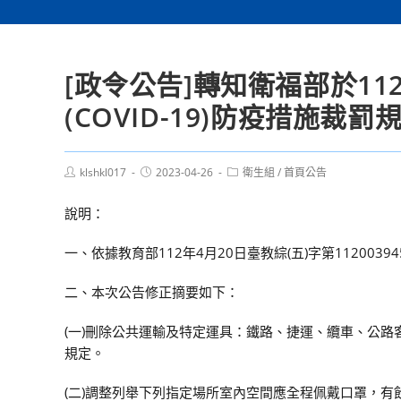
[政令公告]轉知衛福部於1
(COVID-19)防疫措施裁罰
Post
Post
Post
klshkl017
2023-04-26
衛生組
/
首頁公告
author:
published:
category:
說明：
一、依據教育部112年4月20日臺教綜(五)字第1120039
二、本次公告修正摘要如下：
(一)刪除公共運輸及特定運具：鐵路、捷運、纜車、公路
規定。
(二)調整列舉下列指定場所室內空間應全程佩戴口罩，