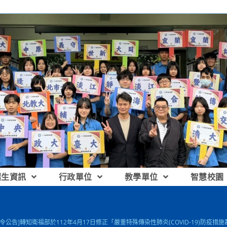
招生資訊
行政單位
教學單位
智慧校園
政令公告]轉知衛福部於112年4月17日修正「嚴重特殊傳染性肺炎(COVID-19)防疫措