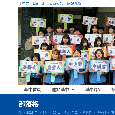
跳
｜
中文
｜
English
｜
最新公告
｜
網站導覽
｜
轉
至
主
要
內
容
基中首頁
關於基中
基中QA
部落格
>
2023 年
>
4 月
>
26 日
>
行政單位
>
學務處
>
衛生組
>
[