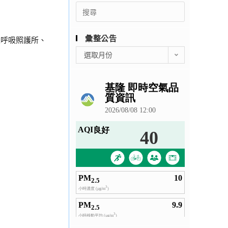
Search
for:
彙整公告
家呼吸照護所、
彙
選取月份
整
公
告