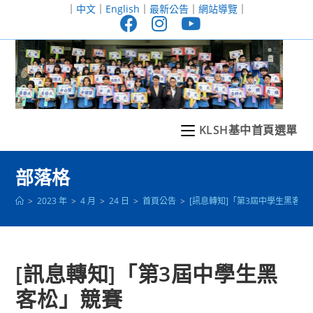
跳
｜
中文
｜
English
｜
最新公告
｜
網站導覽
｜
轉
至
主
要
內
容
KLSH基中首頁選單
部落格
>
2023 年
>
4 月
>
24 日
>
首頁公告
>
[訊息轉知]「第3屆中學生黑客松
[訊息轉知]「第3屆中學生黑
客松」競賽