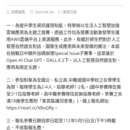
Post
Post
Post
訓育組長
2023-04-24
首頁公告
author:
published:
category:
一、為提升學生資訊運用知能，特舉辦以生活人工智慧加值
雲端應用為主題之競賽，透過工作坊及競賽活動激發學生運
用AWS雲端平台上資源服務，此外，有鑑於師生們對於人工
智慧自然語言對話、圖像生成應用與未來發展的關注，本屆
在挑戰日中額外加碼辦理Special Issue子賽事，這是基於
Open AI Chat GPT、DALL·E 2下，以人工智慧自然語言對、
應用為限定主題。
二、參加對象為全國公、私立高.中職或國中學校之在學學生
為限，每隊學生為2-4人，指導老師1-2名。(國中參賽隊伍需
至少1位指導老師，高中職參賽隊伍若無指導老師，參賽之未
滿18歲學生應附「家長監護同意書」)，線上報名網址:
https://reurl.cc/V8oQRy。
三、報名參賽日期自即日起至112年5月5日(五)下午5時截
止，不收取報名費。