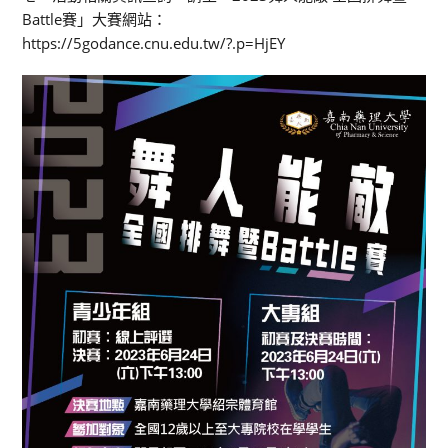
Battle賽」大賽網站：
https://5godance.cnu.edu.tw/?.p=HjEY