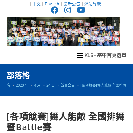
跳
｜
中文
｜
English
｜
最新公告
｜
網站導覽
｜
轉
至
主
要
內
容
KLSH基中首頁選單
部落格
>
2023 年
>
4 月
>
24 日
>
首頁公告
>
[各項競賽]舞人能敵 全國排舞暨Bat
[各項競賽]舞人能敵 全國排舞
暨Battle賽