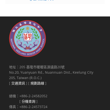
地址：205 基隆市暖暖區源遠路20號
No.20, Yuanyuan Rd., Nuannuan Dist., Keelung City
205, Taiwan (R.O.C.)
[
交通資訊
] [
規劃路線
]
總機：+886-2-24582052
[
分機查詢
]
傳真：+886-2-24573724