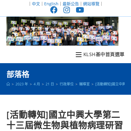
跳
｜
中文
｜
English
｜
最新公告
｜
網站導覽
｜
轉
至
主
要
內
容
KLSH基中首頁選單
部落格
>
2023 年
>
4 月
>
21 日
>
行政單位
>
輔導室
>
[活動轉知]國立中興
[活動轉知]國立中興大學第二
十三屆微生物與植物病理研習