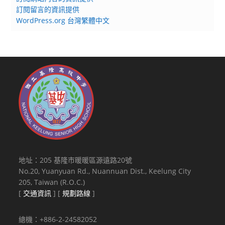
訂閱留言的資訊提供
WordPress.org 台灣繁體中文
地址：205 基隆市暖暖區源遠路20號
No.20, Yuanyuan Rd., Nuannuan Dist., Keelung City
205, Taiwan (R.O.C.)
[
交通資訊
] [
規劃路線
]
總機：+886-2-24582052