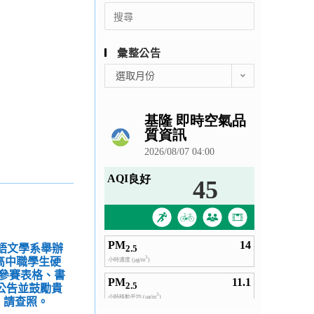
Search
for:
彙整公告
彙
選取月份
整
公
告
國語文學系舉辦
國高中職學生硬
參賽表格、書
公告並鼓勵貴
，請查照。