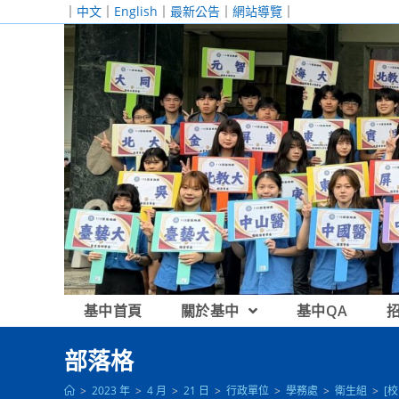
跳
｜
中文
｜
English
｜
最新公告
｜
網站導覽
｜
轉
至
主
要
內
容
基中首頁
關於基中
基中QA
部落格
>
2023 年
>
4 月
>
21 日
>
行政單位
>
學務處
>
衛生組
>
[