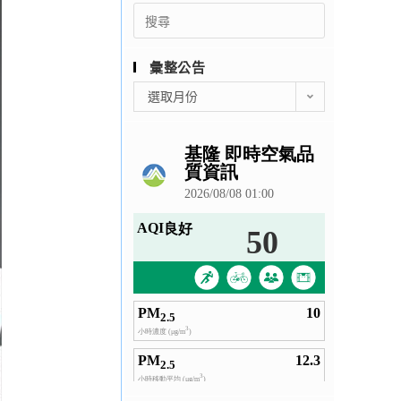
Search
for:
彙整公告
彙
選取月份
整
公
告