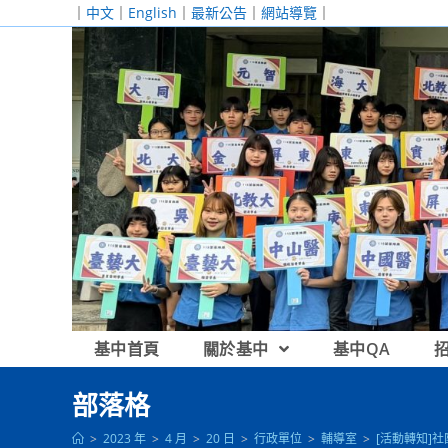
跳
｜
中文
｜
English
｜
最新公告
｜
網站導覽
｜
轉
至
主
要
內
容
基中首頁
關於基中
基中QA
部落格
>
2023 年
>
4 月
>
20 日
>
行政單位
>
輔導室
>
[活動轉知]