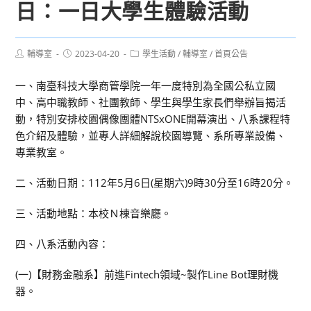
日：一日大學生體驗活動
Post
Post
Post
輔導室
2023-04-20
學生活動
/
輔導室
/
首頁公告
author:
published:
category:
一、南臺科技大學商管學院一年一度特別為全國公私立國
中、高中職教師、社團教師、學生與學生家長們舉辦旨揭活
動，特別安排校園偶像團體NTSxONE開幕演出、八系課程特
色介紹及體驗，並專人詳細解說校園導覽、系所專業設備、
專業教室。
二、活動日期：112年5月6日(星期六)9時30分至16時20分。
三、活動地點：本校Ｎ棟音樂廳。
四、八系活動內容：
(一)【財務金融系】前進Fintech領域~製作Line Bot理財機
器。