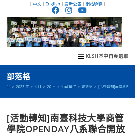
跳
｜
中文
｜
English
｜
最新公告
｜
網站導覽
｜
轉
至
主
要
內
容
KLSH基中首頁選單
部落格
>
2023 年
>
4 月
>
20 日
>
行政單位
>
輔導室
>
[活動轉知]南臺科技大
[活動轉知]南臺科技大學商管
學院OPENDAY八系聯合開放