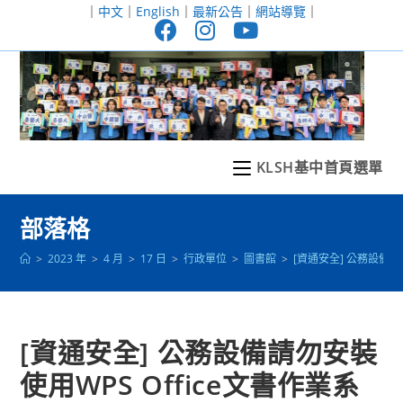
跳
｜
中文
｜
English
｜
最新公告
｜
網站導覽
｜
轉
至
主
要
內
容
KLSH基中首頁選單
部落格
>
2023 年
>
4 月
>
17 日
>
行政單位
>
圖書館
>
[資通安全] 公務設備請
[資通安全] 公務設備請勿安裝
使用WPS Office文書作業系