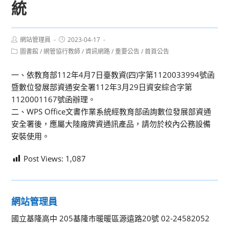
統
Post
Post
網站管理員
2023-04-17
author:
published:
Post
圖書館
/
網管協行教師
/
資訊網路
/
重要公告
/
首頁公告
category:
一、依教育部112年4月7日臺教資(四)字第1120033994號函
暨數位發展部資通安全署112年3月29日資安綜合字第
1120001167號函辦理。
二、WPS Office文書作業系統經教育部函詢數位發展部資通
安全署後，應屬大陸廠牌資通訊產品，請勿於校內公務設備
安裝使用。
Post Views:
1,087
網站管理員
國立基隆高中 205基隆市暖暖區源遠路20號 02-24582052