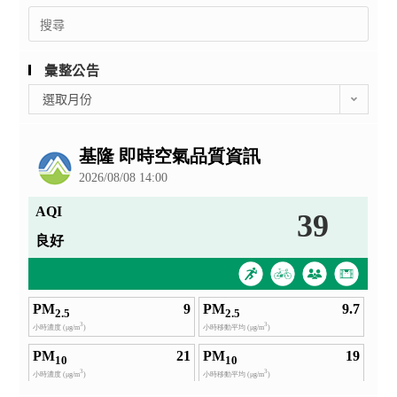
Search
for:
彙整公告
彙
選取月份
整
公
告