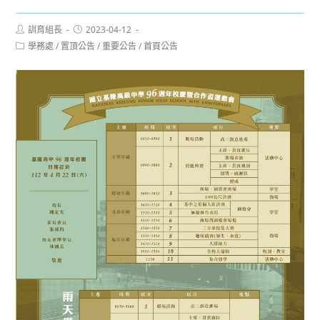
Post
Post
訓育組長
2023-04-12
author:
published:
Post
學務處
/
置頂公告
/
重要公告
/
首頁公告
category: