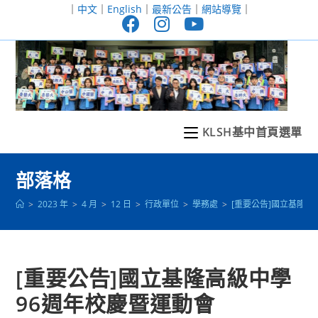
跳
｜
中文
｜
English
｜
最新公告
｜
網站導覽
｜
轉
至
主
要
內
容
KLSH基中首頁選單
部落格
>
2023 年
>
4 月
>
12 日
>
行政單位
>
學務處
>
[重要公告]國立基隆高
[重要公告]國立基隆高級中學
96週年校慶暨運動會