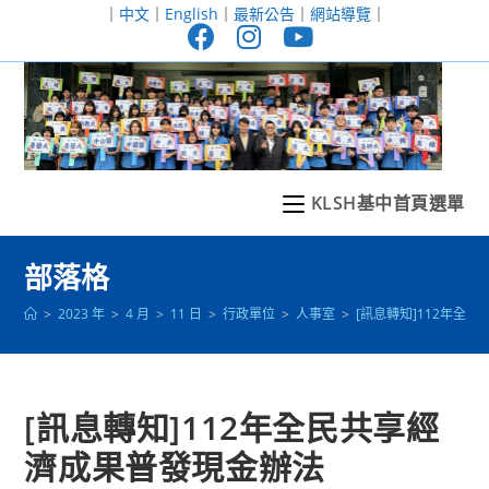
跳
｜
中文
｜
English
｜
最新公告
｜
網站導覽
｜
轉
至
主
要
內
容
KLSH基中首頁選單
部落格
>
2023 年
>
4 月
>
11 日
>
行政單位
>
人事室
>
[訊息轉知]112年全
[訊息轉知]112年全民共享經
濟成果普發現金辦法