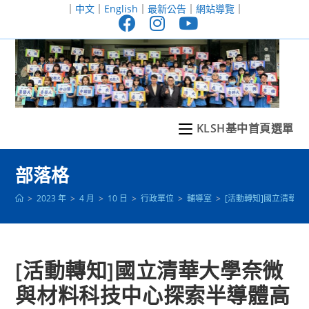
跳
｜
中文
｜
English
｜
最新公告
｜
網站導覽
｜
轉
至
主
要
內
容
KLSH基中首頁選單
部落格
>
2023 年
>
4 月
>
10 日
>
行政單位
>
輔導室
>
[活動轉知]國立清華
[活動轉知]國立清華大學奈微
與材料科技中心探索半導體高