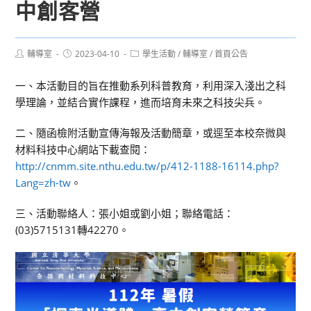
中創客營
Post
Post
Post
輔導室
2023-04-10
學生活動
/
輔導室
/
首頁公告
author:
published:
category:
一、本活動目的旨在推動系列科普教育，利用深入淺出之科
學理論，並結合實作課程，進而培育未來之科技尖兵。
二、隨函檢附活動宣傳海報及活動簡章，或逕至本校奈微與
材料科技中心網站下載查閱：
http://cnmm.site.nthu.edu.tw/p/412-1188-16114.php?
Lang=zh-tw
。
三、活動聯絡人：張小姐或劉小姐；聯絡電話：
(03)5715131轉42270。