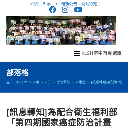
跳
｜
中文
｜
English
｜
最新公告
｜
網站導覽
｜
轉
至
主
要
內
容
KLSH基中首頁選單
部落格
>
2023 年
>
4 月
>
7 日
>
行政單位
>
人事室
>
[訊息轉知]為配合衛生
[訊息轉知]為配合衛生福利部
「第四期國家癌症防治計畫