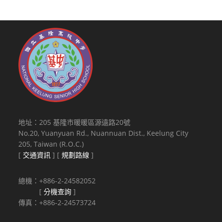
地址：205 基隆市暖暖區源遠路20號
No.20, Yuanyuan Rd., Nuannuan Dist., Keelung City
205, Taiwan (R.O.C.)
[
交通資訊
] [
規劃路線
]
總機：+886-2-24582052
[
分機查詢
]
傳真：+886-2-24573724