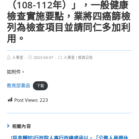
（108-112年）」，一般健康
檢查實施要點，業將四癌篩檢
列為檢查項目並請同仁多加利
用。
Post
Post
Post
人事室
2023-04-07
人事室
/
首頁公告
author:
published:
category:
如附件。
教育部書函
下載
Post Views:
223
相關內容
[訊息轉知]行政院人事行政總處函以，「公務人員週休