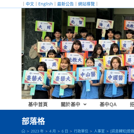
跳
｜
中文
｜
English
｜
最新公告
｜
網站導覽
｜
轉
至
主
要
內
容
基中首頁
關於基中
基中QA
部落格
>
2023 年
>
4 月
>
6 日
>
行政單位
>
人事室
>
[訊息轉知]銓