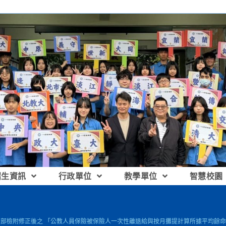
招生資訊
行政單位
教學單位
智慧校園
敘部檢附修正後之 「公教人員保險被保險人一次性離退給與按月攤提計算所據平均餘命標