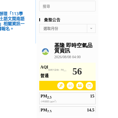
Search
for:
辦理「113學
土語文閩南語
彙整公告
」相關資訊一
彙
躍報名。
選取月份
整
公
告