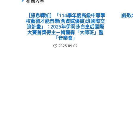
相關內容
［訊息轉知］「114學年度高級中等學
[錄取
校藝術才能音樂(含資賦優異)班國際交
流計畫」：2025年伊莉莎白皇后國際
大賽首獎得主－梅爾森「大師班」暨
「音樂會」
2025-09-02