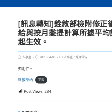
[訊息轉知]銓敘部檢附修正
給與按月攤提計算所據平均餘
起生效。
Post
Post
Post
人事室
2023-04-06
人事室
/
首頁公告
author:
published:
category:
如附件。
銓敘部函
下載
Post Views:
234