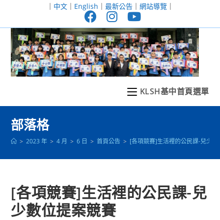
跳
｜
中文
｜
English
｜
最新公告
｜
網站導覽
｜
轉
至
主
要
內
容
KLSH基中首頁選單
部落格
>
2023 年
>
4 月
>
6 日
>
首頁公告
>
[各項競賽]生活裡的公民課-兒少
[各項競賽]生活裡的公民課-兒
少數位提案競賽