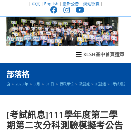
跳
｜
中文
｜
English
｜
最新公告
｜
網站導覽
｜
轉
至
主
要
內
容
KLSH基中首頁選單
部落格
>
2023 年
>
3 月
>
31 日
>
行政單位
>
教務處
>
試務組
>
[考試訊息]
[考試訊息]111學年度第二學
期第二次分科測驗模擬考公告