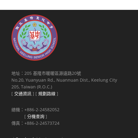
地址：205 基隆市暖暖區源遠路20號
No.20, Yuanyuan Rd., Nuannuan Dist., Keelung City
205, Taiwan (R.O.C.)
[
交通資訊
] [
規劃路線
]
總機：+886-2-24582052
[
分機查詢
]
傳真：+886-2-24573724