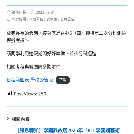
Post
Post
試務組長
2023-03-31
author:
published:
Post
考試相關
/
行政單位
/
試務組
/
首頁公告
category:
放完長長的假期，接著就是在4/6（四）迎接第二次分科測驗
模擬考摟～
請同學利用連假期間好好準備，並往分科邁進
相關考程與範圍請參閱附件
日程範圍表-學校公告版
下載
Post Views:
250
相關內容
［訊息轉知］李國鼎故居2025年「K.T.李國鼎藝術