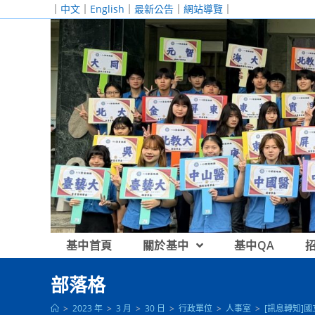
跳
｜
中文
｜
English
｜
最新公告
｜
網站導覽
｜
轉
至
主
要
內
容
基中首頁
關於基中
基中QA
部落格
>
2023 年
>
3 月
>
30 日
>
行政單位
>
人事室
>
[訊息轉知]