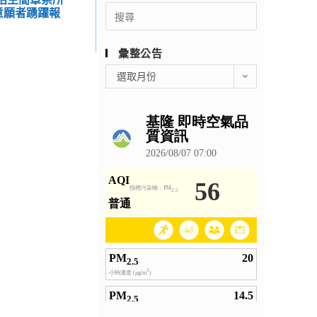
Search
意願者踴躍報
for:
彙整公告
彙
選取月份
整
公
告