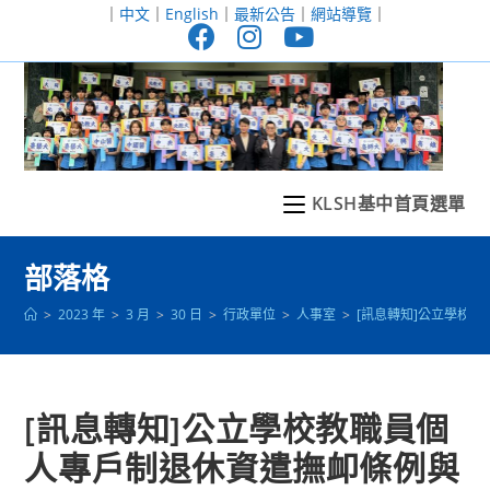
跳
｜
中文
｜
English
｜
最新公告
｜
網站導覽
｜
轉
至
主
要
內
容
KLSH基中首頁選單
部落格
>
2023 年
>
3 月
>
30 日
>
行政單位
>
人事室
>
[訊息轉知]公立學校
[訊息轉知]公立學校教職員個
人專戶制退休資遣撫卹條例與