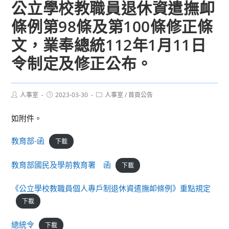
公立學校教職員退休資遣撫卹
條例第98條及第100條修正條
文，業奉總統112年1月11日
令制定及修正公布。
Post
Post
Post
人事室
2023-03-30
人事室
/
首頁公告
author:
published:
category:
如附件。
教育部-函
下載
教育部國民及學前教育署 函
下載
《公立學校教職員個人專戶制退休資遣撫卹條例》重點規定
下載
總統令
下載