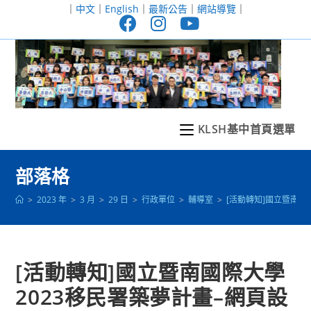
跳
｜
中文
｜
English
｜
最新公告
｜
網站導覽
｜
轉
至
主
要
內
容
KLSH基中首頁選單
部落格
>
2023 年
>
3 月
>
29 日
>
行政單位
>
輔導室
>
[活動轉知]國立暨南國
[活動轉知]國立暨南國際大學
2023移民署築夢計畫–網頁設