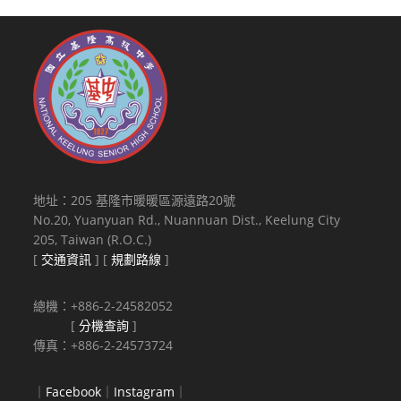
地址：205 基隆市暖暖區源遠路20號
No.20, Yuanyuan Rd., Nuannuan Dist., Keelung City
205, Taiwan (R.O.C.)
[
交通資訊
] [
規劃路線
]
總機：+886-2-24582052
[
分機查詢
]
傳真：+886-2-24573724
｜
Facebook
｜
Instagram
｜