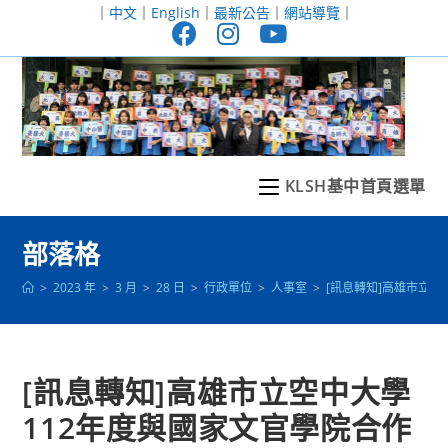
跳
｜
中文
｜
English
｜
最新公告
｜
網站導覽
｜
轉
至
主
要
內
容
KLSH基中首頁選單
部落格
>
2023 年
>
3 月
>
28 日
>
行政單位
>
人事室
>
[訊息轉知]高雄市立
[訊息轉知]高雄市立空中大學
112年度與國家文官學院合作