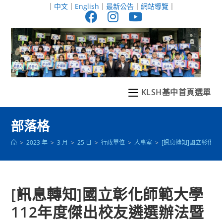
跳
｜
中文
｜
English
｜
最新公告
｜
網站導覽
｜
轉
至
主
要
內
容
KLSH基中首頁選單
部落格
>
2023 年
>
3 月
>
25 日
>
行政單位
>
人事室
>
[訊息轉知]國立彰化師
[訊息轉知]國立彰化師範大學
112年度傑出校友遴選辦法暨