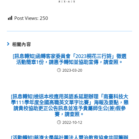
Post Views:
250
相關內容
[訊息轉知]函轉客家委員會「2023桐花三行詩」徵選
活動簡章1份，請惠予轉知並協助宣傳，請查照。
2023-03-20
[訊息轉知]檢送本校應用英語系延期辦理「南臺科技大
學111學年度全國高職英文單字比賽」海報及要點，懇
請貴校協助更正公告訊息並准予貴屬師生公(差)假參
賽，請查照。
2022-10-12
[活動轉知]慈濟大學與社團法人慧治教育協會共同籌辦