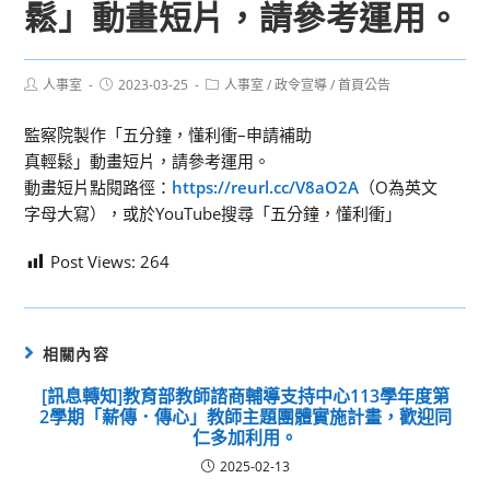
鬆」動畫短片，請參考運用。
Post
Post
Post
人事室
2023-03-25
人事室
/
政令宣導
/
首頁公告
author:
published:
category:
監察院製作「五分鐘，懂利衝–申請補助
真輕鬆」動畫短片，請參考運用。
動畫短片點閱路徑：
https://reurl.cc/V8aO2A
（O為英文
字母大寫），或於YouTube搜尋「五分鐘，懂利衝」
Post Views:
264
相關內容
[訊息轉知]教育部教師諮商輔導支持中心113學年度第
2學期「薪傳．傳心」教師主題團體實施計畫，歡迎同
仁多加利用。
2025-02-13