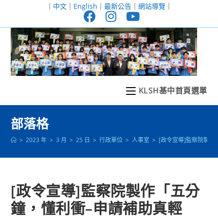
跳
｜
中文
｜
English
｜
最新公告
｜
網站導覽
｜
轉
至
主
要
內
容
KLSH基中首頁選單
部落格
>
2023 年
>
3 月
>
25 日
>
行政單位
>
人事室
>
[政令宣導]監察院製
[政令宣導]監察院製作「五分
鐘，懂利衝–申請補助真輕