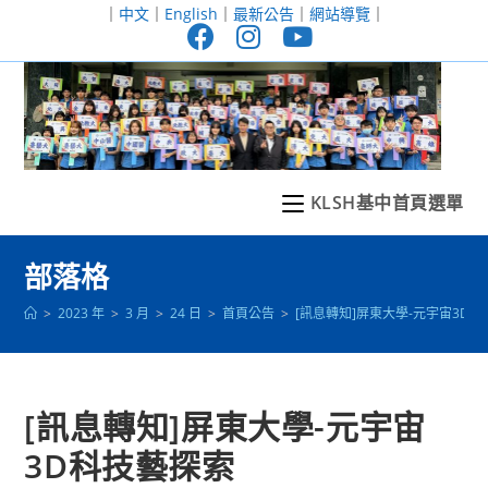
跳
｜
中文
｜
English
｜
最新公告
｜
網站導覽
｜
轉
至
主
要
內
容
KLSH基中首頁選單
部落格
>
2023 年
>
3 月
>
24 日
>
首頁公告
>
[訊息轉知]屏東大學-元宇宙3D
[訊息轉知]屏東大學-元宇宙
3D科技藝探索