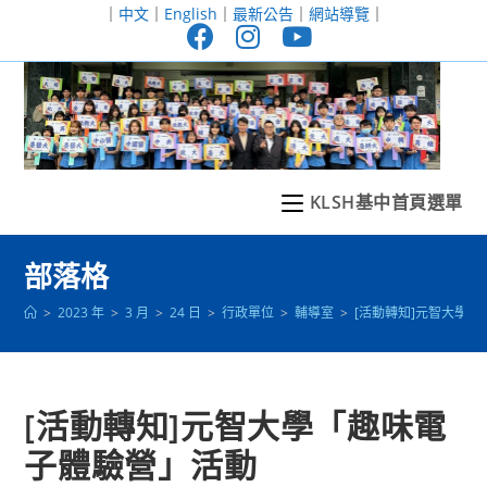
跳
｜
中文
｜
English
｜
最新公告
｜
網站導覽
｜
轉
至
主
要
內
容
KLSH基中首頁選單
部落格
>
2023 年
>
3 月
>
24 日
>
行政單位
>
輔導室
>
[活動轉知]元智大學
[活動轉知]元智大學「趣味電
子體驗營」活動