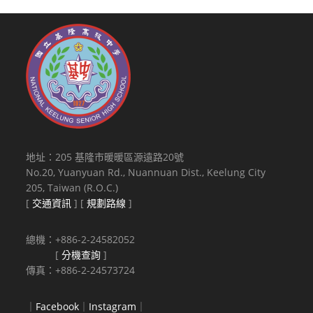
地址：205 基隆市暖暖區源遠路20號
No.20, Yuanyuan Rd., Nuannuan Dist., Keelung City
205, Taiwan (R.O.C.)
[
交通資訊
] [
規劃路線
]
總機：+886-2-24582052
[
分機查詢
]
傳真：+886-2-24573724
｜
Facebook
｜
Instagram
｜