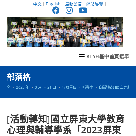
跳
｜
中文
｜
English
｜
最新公告
｜
網站導覽
｜
轉
至
主
要
內
容
KLSH基中首頁選單
部落格
>
2023 年
>
3 月
>
21 日
>
行政單位
>
輔導室
>
[活動轉知]國立屏東大
[活動轉知]國立屏東大學教育
心理與輔導學系「2023屏東