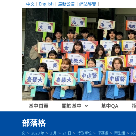
跳
｜
中文
｜
English
｜
最新公告
｜
網站導覽
｜
轉
至
主
要
內
容
基中首頁
關於基中
基中QA
部落格
>
2023 年
>
3 月
>
21 日
>
行政單位
>
學務處
>
衛生組
>
[