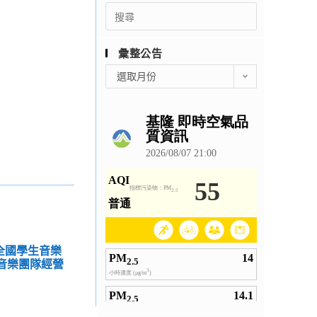
Search
for:
彙整公告
彙
選取月份
整
公
告
度全國學生音樂
音樂團隊經營
」