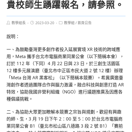
貴校師生踴躍報名，請參照。
Post
Post
Post
教學組長
2023-03-20
教學組
/
首頁公告
author:
published:
category:
說明：
一、為鼓勵臺灣更多創作者投入延展實境 XR 技術的跨域應
用，Meta 攜手台北市電腦商業同業公會（以下簡稱本會），
訂於 112 年（下同）4 月 22 日與 23 日，於三創生活園區
12 樓多元展演廳（臺北市中正區市民大道 2 號 12 樓）辦理
「Meta 台灣 AR 黑客松」（以下簡稱本競賽）。希冀廣邀臺
灣創作者透過團隊合作與腦力激盪，融合科技與創意打造 AR
特效，協助我國非營利組織（NGO）進行議題推廣及因應各
種倡議挑戰。
二、為協助大眾更加瞭解本競賽之宗旨與規劃，歡迎有興趣
的師、生，3 月 19 日下午 2：00 至 5：00 於台北市電腦商
業同業公會 B1（臺北市松山區八德路 3 段 2 號 B1）「賽前