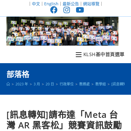
跳
｜
中文
｜
English
｜
最新公告
｜
網站導覽
｜
轉
至
主
要
內
容
KLSH基中首頁選單
部落格
>
2023 年
>
3 月
>
20 日
>
行政單位
>
教務處
>
教學組
>
[訊息轉知]
[訊息轉知]請布達「Meta 台
灣 AR 黑客松」競賽資訊鼓勵