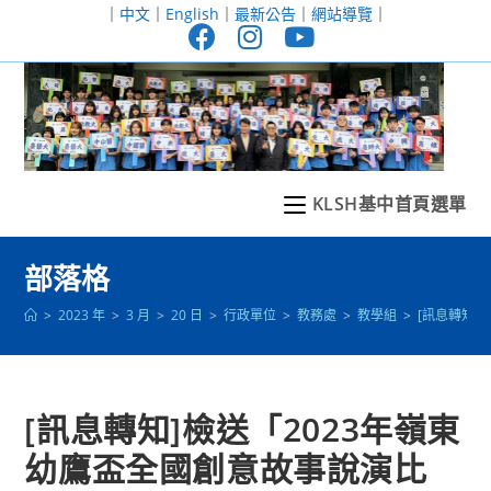
跳
｜
中文
｜
English
｜
最新公告
｜
網站導覽
｜
轉
至
主
要
內
容
KLSH基中首頁選單
部落格
>
2023 年
>
3 月
>
20 日
>
行政單位
>
教務處
>
教學組
>
[訊息轉知
[訊息轉知]檢送「2023年嶺東
幼鷹盃全國創意故事說演比