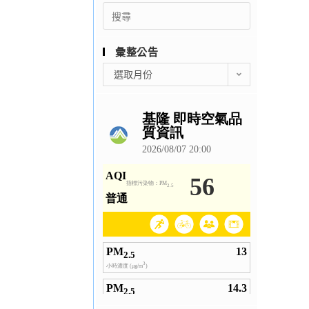
Search
for:
彙整公告
彙
選取月份
整
公
告