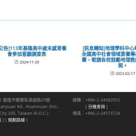
公告]113年基隆高中歲末感恩餐
[訊息轉知]地理學科中
會參加意願調查表
全國高中社會領域素養導
賽，敬請各校鼓勵地理教
2024-11-29
照。
2023-02-17
5 基隆市暖暖區源遠路20號
總機：+886-2-24582052
uanyuan Rd., Nuannuan Dist.,
[
分機查詢
]
ity 205, Taiwan (R.O.C.)
傳真：+886-2-24573724
訊
] [
規劃路線
]