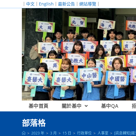
跳
｜
中文
｜
English
｜
最新公告
｜
網站導覽
｜
轉
至
主
要
內
容
基中首頁
關於基中
基中QA
部落格
>
2023 年
>
3 月
>
15 日
>
行政單位
>
人事室
>
[訊息轉知]