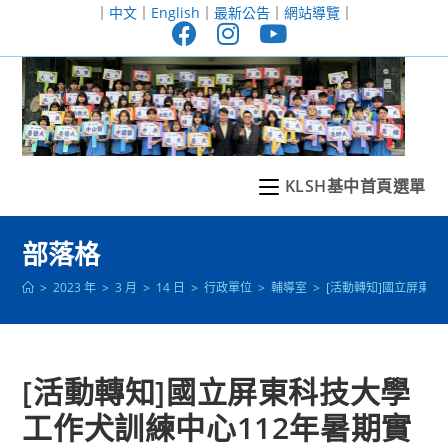
跳
｜
中文
｜
English
｜
最新公告
｜
網站導覽
｜
轉
至
主
要
內
容
KLSH基中首頁選單
部落格
>
2023 年
>
3 月
>
14 日
>
行政單位
>
輔導室
>
[活動轉知]國立屏東科
[活動轉知]國立屏東科技大學
工作犬訓練中心112年暑期實