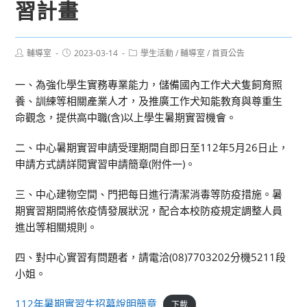
習計畫
Post
Post
Post
輔導室
2023-03-14
學生活動
/
輔導室
/
首頁公告
author:
published:
category:
一、為強化學生實務專業能力，儲備國內工作犬犬隻飼育照
養、訓練等相關產業人才，及推廣工作犬知能教育與尊重生
命觀念，提供高中職(含)以上學生暑期實習機會。
二、中心暑期實習申請受理期間自即日至112年5月26日止，
申請方式請詳閱實習申請簡章(附件一)。
三、中心建物空間、門把每日進行清潔消毒等防疫措施。暑
期實習期間將依疫情發展狀況，配合本校防疫規定調整人員
進出等相關規則。
四、對中心實習有問題者，請電洽(08)7703202分機5211段
小姐。
112年暑期實習生招募說明簡章
下載