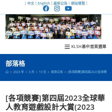
跳
｜
中文
｜
English
｜
最新公告
｜
網站導覽
｜
轉
至
主
要
內
容
KLSH基中首頁選單
部落格
>
2023 年
>
3 月
>
13 日
>
首頁公告
>
[各項競賽]第四屆2023全球華人教育遊戲設
[各項競賽]第四屆2023全球華
人教育遊戲設計大賞(2023