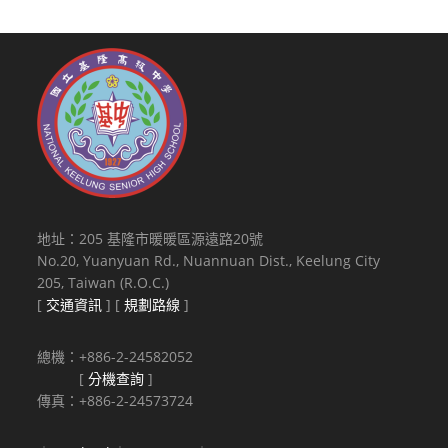
地址：205 基隆市暖暖區源遠路20號
No.20, Yuanyuan Rd., Nuannuan Dist., Keelung City
205, Taiwan (R.O.C.)
[
交通資訊
] [
規劃路線
]
總機：+886-2-24582052
[
分機查詢
]
傳真：+886-2-24573724