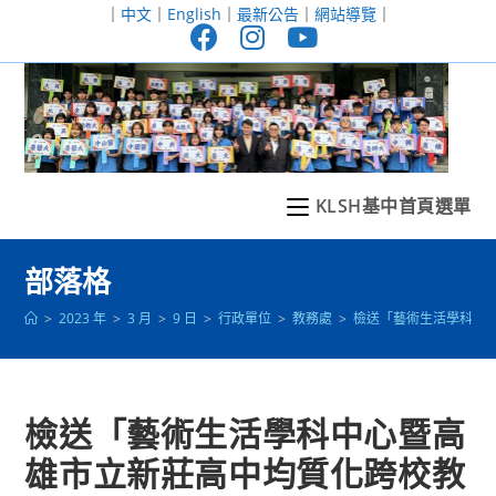
跳
｜
中文
｜
English
｜
最新公告
｜
網站導覽
｜
轉
至
主
要
內
容
KLSH基中首頁選單
部落格
>
2023 年
>
3 月
>
9 日
>
行政單位
>
教務處
>
檢送「藝術生活學科中
檢送「藝術生活學科中心暨高
雄市立新莊高中均質化跨校教