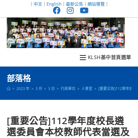
跳
｜
中文
｜
English
｜
最新公告
｜
網站導覽
｜
轉
至
主
要
內
容
KLSH基中首頁選單
部落格
>
2023 年
>
3 月
>
3 日
>
行政單位
>
人事室
>
[重要公告]112學年
[重要公告]112學年度校長遴
選委員會本校教師代表當選及