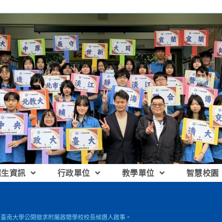
招生資訊
行政單位
教學單位
智慧校園
國立臺南大學公開徵求附屬啟聰學校校長候選人啟事。