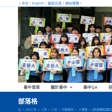
跳
｜
中文
｜
English
｜
最新公告
｜
網站導覽
｜
轉
至
主
要
內
容
基中首頁
關於基中
基中QA
部落格
>
2023 年
>
3 月
>
3 日
>
行政單位
>
人事室
>
[訊息轉知]