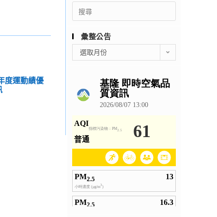
Search
for:
彙整公告
彙
選取月份
整
公
學年度運動績優
告
訊