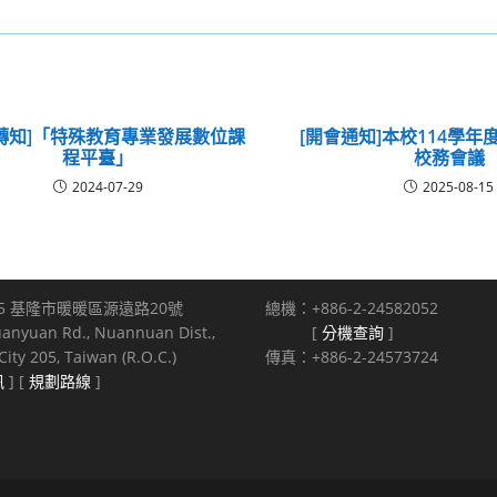
轉知]「特殊教育專業發展數位課
[開會通知]本校114學年
程平臺」
校務會議
2024-07-29
2025-08-15
5 基隆市暖暖區源遠路20號
總機：+886-2-24582052
uanyuan Rd., Nuannuan Dist.,
[
分機查詢
]
ity 205, Taiwan (R.O.C.)
傳真：+886-2-24573724
訊
] [
規劃路線
]