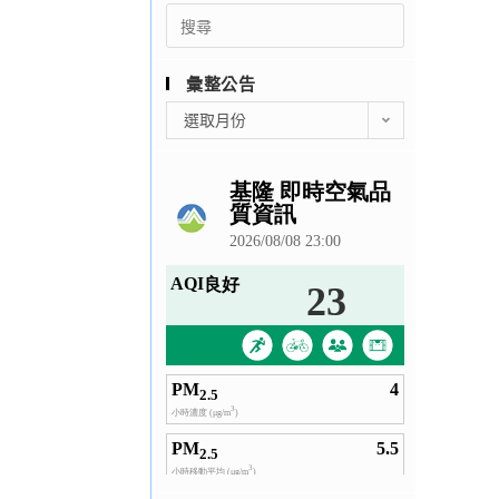
Search
for:
彙整公告
彙
選取月份
整
公
告