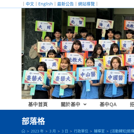
跳
｜
中文
｜
English
｜
最新公告
｜
網站導覽
｜
轉
至
主
要
內
容
基中首頁
關於基中
基中QA
部落格
>
2023 年
>
3 月
>
3 日
>
行政單位
>
輔導室
>
[活動轉知]銘