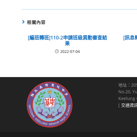
相關內容
[編班轉班]110-2申請班級異動審查結
[訊息
果
2022-07-04
地址：20
No.20, Y
Keelung C
[
交通資