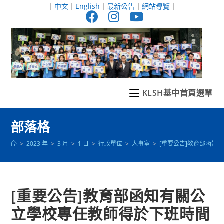
跳
｜
中文
｜
English
｜
最新公告
｜
網站導覽
｜
轉
至
主
要
內
容
KLSH基中首頁選單
部落格
>
2023 年
>
3 月
>
1 日
>
行政單位
>
人事室
>
[重要公告]教育部函
[重要公告]教育部函知有關公
立學校專任教師得於下班時間