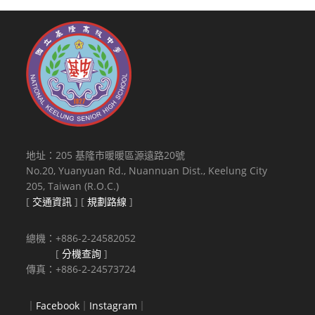
地址：205 基隆市暖暖區源遠路20號
No.20, Yuanyuan Rd., Nuannuan Dist., Keelung City
205, Taiwan (R.O.C.)
[
交通資訊
] [
規劃路線
]
總機：+886-2-24582052
[
分機查詢
]
傳真：+886-2-24573724
｜
Facebook
｜
Instagram
｜