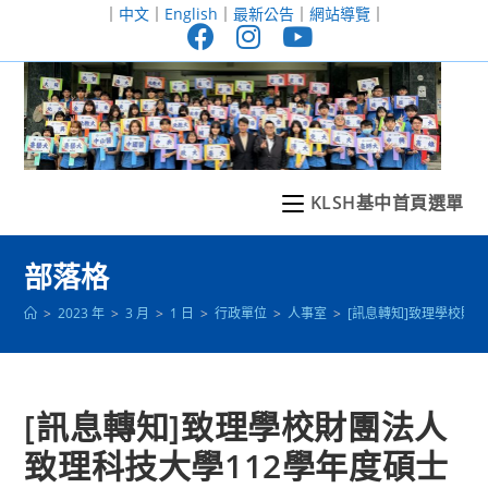
跳
｜
中文
｜
English
｜
最新公告
｜
網站導覽
｜
轉
至
主
要
內
容
KLSH基中首頁選單
部落格
>
2023 年
>
3 月
>
1 日
>
行政單位
>
人事室
>
[訊息轉知]致理學校財
[訊息轉知]致理學校財團法人
致理科技大學112學年度碩士