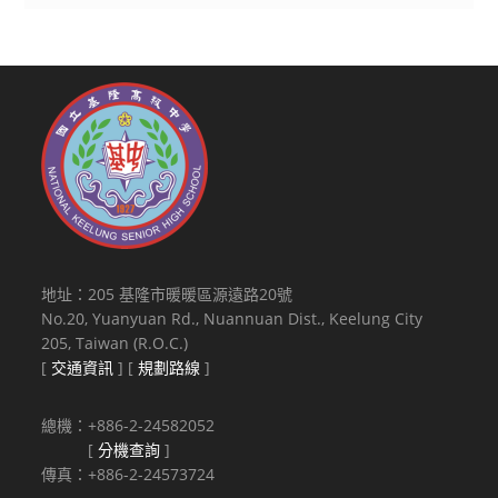
地址：205 基隆市暖暖區源遠路20號
No.20, Yuanyuan Rd., Nuannuan Dist., Keelung City
205, Taiwan (R.O.C.)
[
交通資訊
] [
規劃路線
]
總機：+886-2-24582052
[
分機查詢
]
傳真：+886-2-24573724