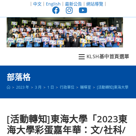
跳
｜
中文
｜
English
｜
最新公告
｜
網站導覽
｜
轉
至
主
要
內
容
KLSH基中首頁選單
部落格
>
2023 年
>
3 月
>
1 日
>
行政單位
>
輔導室
>
[活動轉知]東海大學「
[活動轉知]東海大學「2023東
海大學彩蛋嘉年華：文/社科/