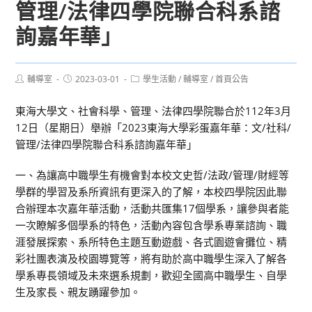
管理/法律四學院聯合科系諮
詢嘉年華」
Post
Post
Post
輔導室
2023-03-01
學生活動
/
輔導室
/
首頁公告
author:
published:
category:
東海大學文、社會科學、管理、法律四學院聯合於112年3月
12日（星期日）舉辦「2023東海大學彩蛋嘉年華：文/社科/
管理/法律四學院聯合科系諮詢嘉年華」
一、為讓高中職學生有機會對本校文史哲/法政/管理/財經等
學群的學習及系所資訊有更深入的了解，本校四學院因此聯
合辦理本次嘉年華活動，活動共匯集17個學系，讓參與者能
一次瞭解多個學系的特色，活動內容包含學系專業諮詢、職
涯發展探索、系所特色主題互動遊戲、各式園遊會攤位、精
彩社團表演及校園導覽等，將有助於高中職學生深入了解各
學系專長領域及未來選系規劃，歡迎全國高中職學生、自學
生及家長、親友踴躍參加。