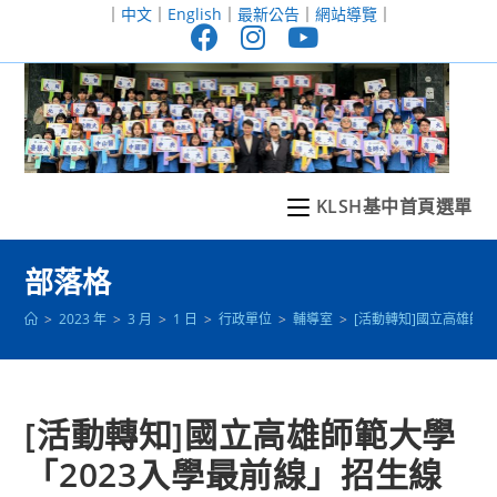
跳
｜
中文
｜
English
｜
最新公告
｜
網站導覽
｜
轉
至
主
要
內
容
KLSH基中首頁選單
部落格
>
2023 年
>
3 月
>
1 日
>
行政單位
>
輔導室
>
[活動轉知]國立高雄師
[活動轉知]國立高雄師範大學
「2023入學最前線」招生線