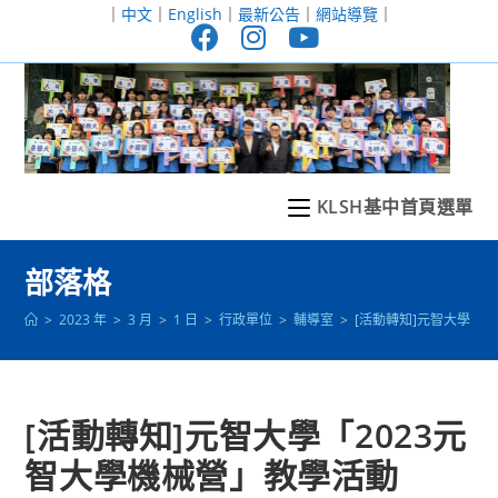
跳
｜
中文
｜
English
｜
最新公告
｜
網站導覽
｜
轉
至
主
要
內
容
KLSH基中首頁選單
部落格
>
2023 年
>
3 月
>
1 日
>
行政單位
>
輔導室
>
[活動轉知]元智大學「2
[活動轉知]元智大學「2023元
智大學機械營」教學活動