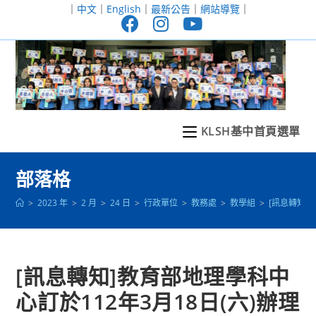
跳
｜
中文
｜
English
｜
最新公告
｜
網站導覽
｜
轉
至
主
要
內
容
KLSH基中首頁選單
部落格
>
2023 年
>
2 月
>
24 日
>
行政單位
>
教務處
>
教學組
>
[訊息轉知]
[訊息轉知]教育部地理學科中
心訂於112年3月18日(六)辦理