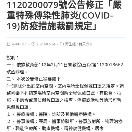
1120200079號公告修正「嚴
重特殊傳染性肺炎(COVID-
19)防疫措施裁罰規定」
Post
Post
Post
klshkl017
2023-02-24
衛生組
/
首頁公告
author:
published:
category:
說明：
一、 依據教育部112年2月21日臺教綜(五)字第1120018662
號函辦理。
二、 本次公告修正摘要如下：
(一)刪除外出於室內空間、室內場所全程佩戴口罩之規定。調
整列舉下列指定場所室內空間應全程佩戴口罩，有飲食、拍
照、不適合或無法佩戴口罩之檢查、治療或活動等情形可暫
免佩戴口罩：
１、 醫療機構：醫院、診所及其他醫療機構。
２、 醫事機構：藥局、醫事檢驗所、醫事放射所、物理治療
所、職能治療所、助產機構、精神復健機構、居家