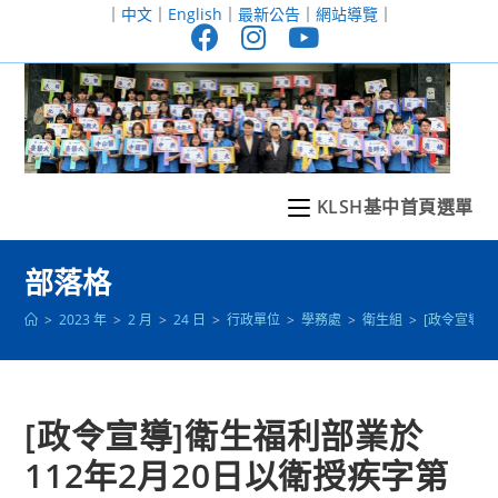
跳
｜
中文
｜
English
｜
最新公告
｜
網站導覽
｜
轉
至
主
要
內
容
KLSH基中首頁選單
部落格
>
2023 年
>
2 月
>
24 日
>
行政單位
>
學務處
>
衛生組
>
[政令宣導]
[政令宣導]衛生福利部業於
112年2月20日以衛授疾字第