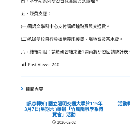
四、本學期系列研習皆採實體方式辦理。
五、經費支應：
(一)國語文學科中心支付講師鐘點費與交通費。
(二)承辦學校自行負擔講義印製費、場地費及茶水費。
六、結報期限：請於研習結束後1週內將研習回饋統計表
Post Views:
240
相關內容
[訊息轉知] 國立陽明交通大學於115年
[活動
3月7日(星期六 )舉辦「竹風陽帆學系博
覽會」活動
2026-02-02