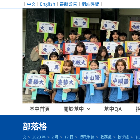
跳
｜
中文
｜
English
｜
最新公告
｜
網站導覽
｜
轉
至
主
要
內
容
基中首頁
關於基中
基中QA
部落格
>
2023 年
>
2 月
>
17 日
>
行政單位
>
教務處
>
教學組
>
[