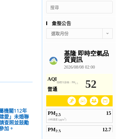
Search
for:
彙整公告
彙
選取月份
整
公
告
屬機關112年
建愛」未婚聯
請查照並鼓勵
參加。