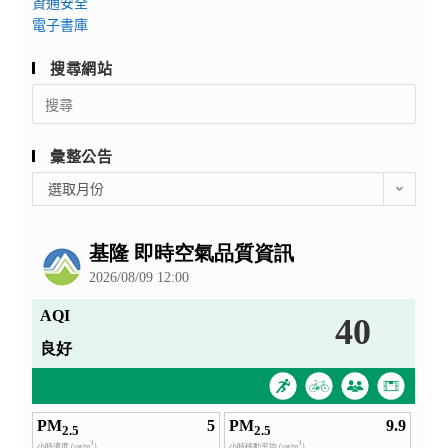
資通安全
電子書庫
搜尋網站
Search
for:
彙整公告
彙
選取月份
整
公
告