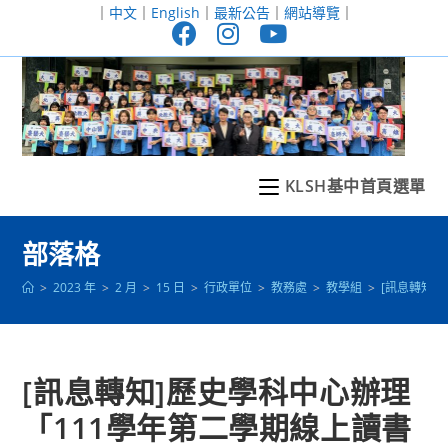
跳
｜
中文
｜
English
｜
最新公告
｜
網站導覽
｜
轉
至
主
要
內
容
KLSH基中首頁選單
部落格
>
2023 年
>
2 月
>
15 日
>
行政單位
>
教務處
>
教學組
>
[訊息轉知
[訊息轉知]歷史學科中心辦理
「111學年第二學期線上讀書